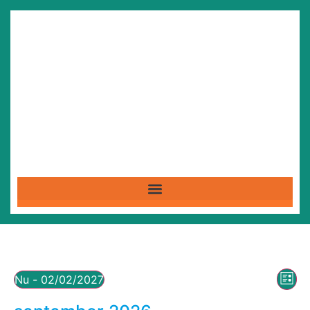
We
Ev
Nu
 - 
02/02/2027
Lijst
Selecteer
we
nav
een