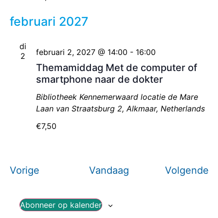
februari 2027
di
februari 2, 2027 @ 14:00
-
16:00
2
Themamiddag Met de computer of
smartphone naar de dokter
Bibliotheek Kennemerwaard locatie de Mare
Laan van Straatsburg 2, Alkmaar, Netherlands
€7,50
Evenementen
E
Vorige
Vandaag
Volgende
Abonneer op kalender