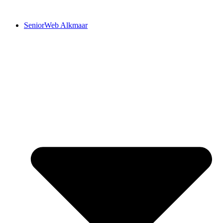
Ga
naar
SeniorWeb Alkmaar
de
inhoud