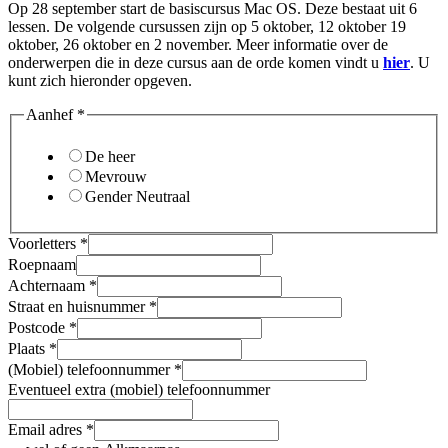
Op 28 september start de basiscursus Mac OS. Deze bestaat uit 6
lessen. De volgende cursussen zijn op 5 oktober, 12 oktober 19
oktober, 26 oktober en 2 november. Meer informatie over de
onderwerpen die in deze cursus aan de orde komen vindt u
hier
. U
kunt zich hieronder opgeven.
Aanhef
*
De heer
Mevrouw
Gender Neutraal
Voorletters
*
Roepnaam
Achternaam
*
Straat en huisnummer
*
Postcode
*
Plaats
*
(Mobiel) telefoonnummer
*
Eventueel extra (mobiel) telefoonnummer
Email adres
*