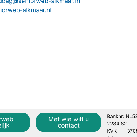
ddag@seniorweb-alkmaar.nl
orweb-alkmaar.nl
Banknr: NL5
rweb
Met wie wilt u
2284 82
lijk
contact
KVK: 3708