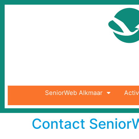
SeniorWeb Alkmaar
Activ
Contact Senior