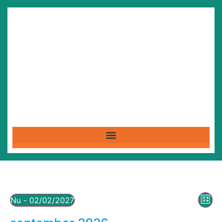
We
Ev
Nu
 - 
02/02/2027
Lijst
Selecteer
we
nav
een