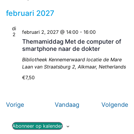
februari 2027
di
februari 2, 2027 @ 14:00
-
16:00
2
Themamiddag Met de computer of
smartphone naar de dokter
Bibliotheek Kennemerwaard locatie de Mare
Laan van Straatsburg 2, Alkmaar, Netherlands
€7,50
Evenementen
E
Vorige
Vandaag
Volgende
Abonneer op kalender