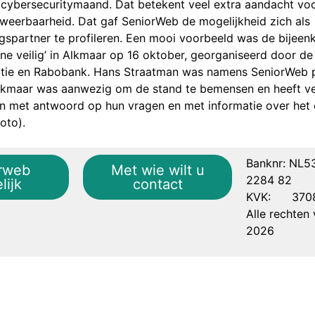
cybersecuritymaand. Dat betekent veel extra aandacht voor
 weerbaarheid. Dat gaf SeniorWeb de mogelijkheid zich als
spartner te profileren. Een mooi voorbeeld was de bijeen
ine veilig’ in Alkmaar op 16 oktober, georganiseerd door d
litie en Rabobank. Hans Straatman was namens SeniorWeb p
kmaar was aanwezig om de stand te bemensen en heeft v
n met antwoord op hun vragen en met informatie over het 
oto).
Banknr: NL5
rweb
Met wie wilt u
2284 82
lijk
contact
KVK: 3708
Alle rechte
2026