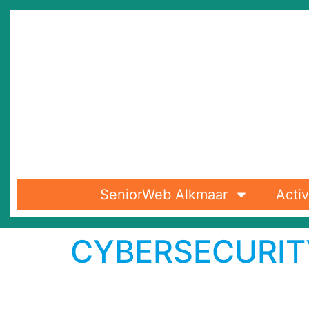
SeniorWeb Alkmaar
Activ
CYBERSECURI