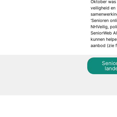
Oktober was 
veiligheid en
samenwerking
‘Senioren onl
NHVeilig, po
SeniorWeb Al
kunnen helpe
aanbod (zie f
Senio
lande