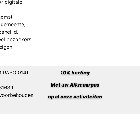
 digitale
komst
e gemeente,
anellid.
eel bezoekers
eigen
3 RABO 0141
10% korting
Met uw Alkmaarpas
1639
n voorbehouden
op al onze activiteiten